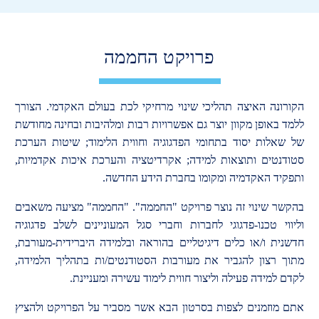
פרויקט החממה
הקורונה האיצה תהליכי שינוי מרחיקי לכת בעולם האקדמי. הצורך
ללמד באופן מקוון יוצר גם אפשרויות רבות ומלהיבות ובחינה מחודשת
של שאלות יסוד בתחומי הפדגוגיה וחווית הלימוד; שיטות הערכת
סטודנטים ותוצאות למידה; אקרדיטציה והערכת איכות אקדמיות,
ותפקיד האקדמיה ומקומו בחברת הידע החדשה.
בהקשר שינוי זה נוצר פרויקט "החממה". "החממה" מציעה משאבים
וליווי טכנו-פדגוגי לחברות וחברי סגל המעוניינים לשלב פדגוגיה
חדשנית ו/או כלים דיגיטליים בהוראה ובלמידה היברידית-מעורבת,
מתוך רצון להגביר את מעורבות הסטודנטים/ות בתהליך הלמידה,
לקדם למידה פעילה וליצור חווית לימוד עשירה ומעניינת.
אתם מוזמנים לצפות בסרטון הבא אשר מסביר על הפרויקט ולהציץ