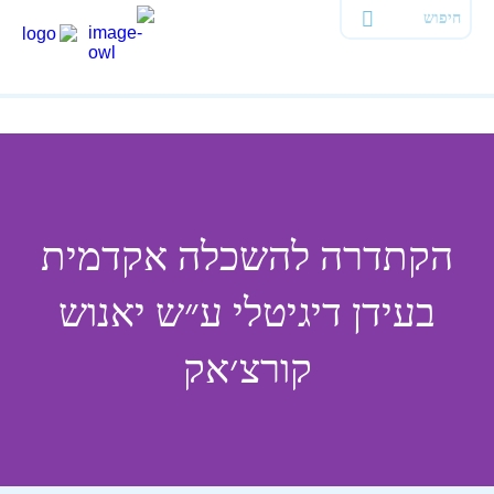
הקתדרה להשכלה אקדמית
בעידן דיגיטלי ע״ש יאנוש
קורצ׳אק