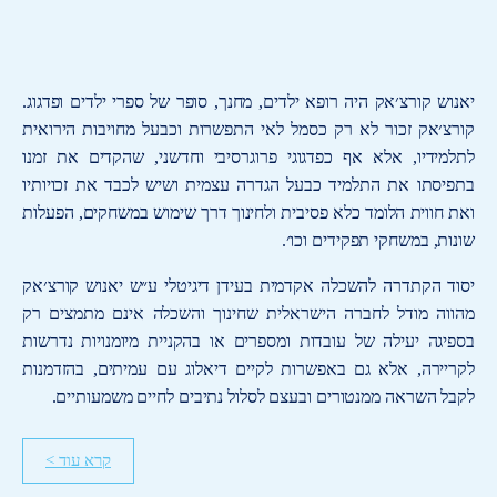
יאנוש קורצ׳אק היה רופא ילדים, מחנך, סופר של ספרי ילדים ופדגוג.
קורצ׳אק זכור לא רק כסמל לאי התפשרות וכבעל מחויבות הירואית
לתלמידיו, אלא אף כפדגוגי פרוגרסיבי וחדשני, שהקדים את זמנו
בתפיסתו את התלמיד כבעל הגדרה עצמית ושיש לכבד את זכויותיו
ואת חווית הלומד כלא פסיבית ולחינוך דרך שימוש במשחקים, הפעלות
שונות, במשחקי תפקידים וכו׳.
יסוד הקתדרה להשכלה אקדמית בעידן דיגיטלי ע״ש יאנוש קורצ׳אק
מהווה מודל לחברה הישראלית שחינוך והשכלה אינם מתמצים רק
בספיגה יעילה של עובדות ומספרים או בהקניית מיומנויות נדרשות
לקריירה, אלא גם באפשרות לקיים דיאלוג עם עמיתים, בהזדמנות
לקבל השראה ממנטורים ובעצם לסלול נתיבים לחיים משמעותיים.
קרא עוד >